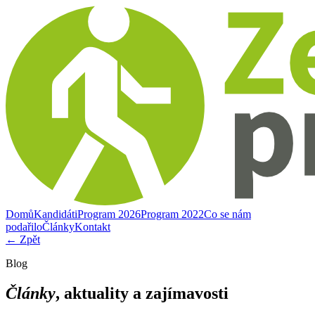
Domů
Kandidáti
Program 2026
Program 2022
Co se nám
podařilo
Články
Kontakt
← Zpět
Blog
Články
, aktuality a zajímavosti