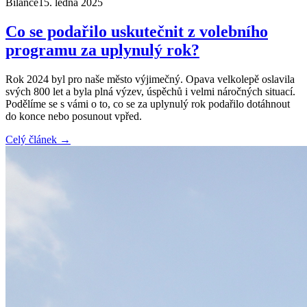
Bilance
15. ledna 2025
Co se podařilo uskutečnit z volebního
programu za uplynulý rok?
Rok 2024 byl pro naše město výjimečný. Opava velkolepě oslavila
svých 800 let a byla plná výzev, úspěchů i velmi náročných situací.
Podělíme se s vámi o to, co se za uplynulý rok podařilo dotáhnout
do konce nebo posunout vpřed.
Celý článek →